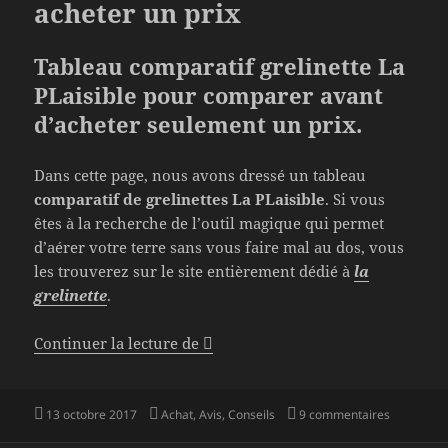
acheter un prix
Tableau comparatif grelinette La
PLaisible pour comparer avant
d’acheter seulement un prix.
Dans cette page, nous avons dressé un tableau
comparatif de grelinettes La PLaisible
. Si vous
êtes à la recherche de l’outil magique qui permet
d’aérer votre terre sans vous faire mal au dos, vous
les trouverez sur le site entièrement dédié à
la
grelinette
.
Comparatif grelinette La PLaisible
Continuer la lecture de
Publié
Catégories
sur Compar
13 octobre 2017
Achat
,
Avis
,
Conseils
9 commentaires
le