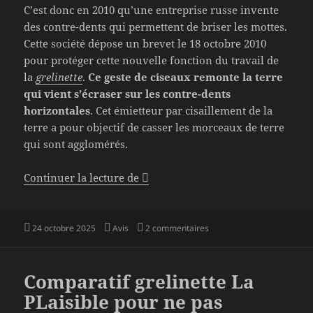
C’est donc en 2010 qu’une entreprise russe invente
des contre-dents qui permettent de briser les mottes.
Cette société dépose un brevet le 18 octobre 2010
pour protéger cette nouvelle fonction du travail de
la
grelinette
.
Ce geste de ciseaux remonte la terre
qui vient s’écraser sur les contre-dents
horizontales
. Cet émietteur par cisaillement de la
terre a pour objectif de casser les morceaux de terre
qui sont agglomérés.
La grelinette rotative à roue avec 
Continuer la lecture de
Publié
Catégories
sur La grelinette rotative 
24 octobre 2025
Avis
2 commentaires
le
Comparatif grelinette La
PLaisible pour ne pas