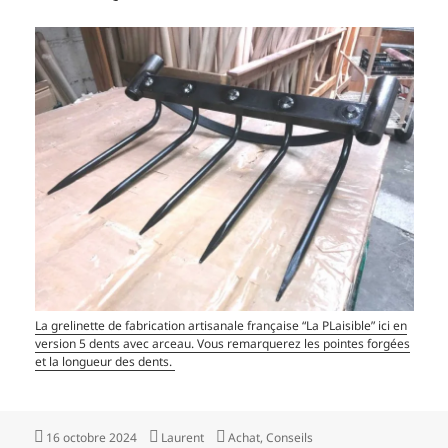
La grelinette de fabrication artisanale française “La PLaisible” ici en
version 5 dents avec arceau. Vous remarquerez les pointes forgées
et la longueur des dents.
Publié
Auteur
Catégories
16 octobre 2024
Laurent
Achat
,
Conseils