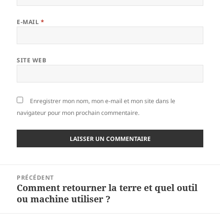
E-MAIL
*
SITE WEB
Enregistrer mon nom, mon e-mail et mon site dans le
navigateur pour mon prochain commentaire.
Navigation
PRÉCÉDENT
de
Comment retourner la terre et quel outil
Article
l’article
ou machine utiliser ?
précédent :